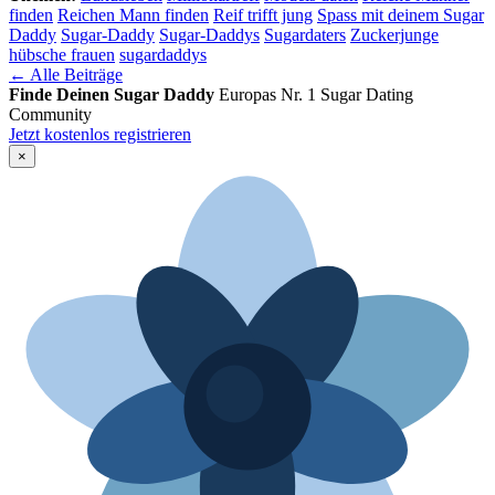
finden
Reichen Mann finden
Reif trifft jung
Spass mit deinem Sugar
Daddy
Sugar-Daddy
Sugar-Daddys
Sugardaters
Zuckerjunge
hübsche frauen
sugardaddys
← Alle Beiträge
Finde Deinen Sugar Daddy
Europas Nr. 1 Sugar Dating
Community
Jetzt kostenlos registrieren
×